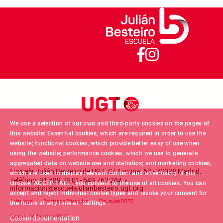
We use a selection of our own and third-party cookies on the pages of
this website: Essential cookies, which are required in order to use the
website; functional cookies, which provide better easy of use when
using the website; performance cookies, which we use to generate
aggregated data on website use and statistics; and marketing cookies,
Escuela Julián Besteiro de UGT. C/ Azcona, 53 - 28028 Madrid.
which are used to display relevant content and advertising. If you
Teléfono: 91 589 78 01- 649 762 284 -
choose "ACCEPT ALL", you consent to the use of all cookies. You can
informacion@escuelajulianbesteiro.ugt.org
accept and reject individual cookie types and revoke your consent for
Footer menu
Aviso legal
Politica de Privacidad
Claúsulas RGPD
the future at any time at "Settings".
Ejercicio de derechos RGPD
Cookie documentation