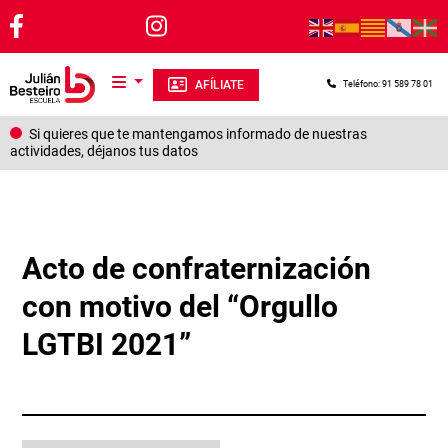
Pasar al contenido principal
AFÍLIATE
Teléfono: 91 589 78 01
Si quieres que te mantengamos informado de nuestras
actividades, déjanos tus datos
Acto de confraternización
con motivo del “Orgullo
LGTBI 2021”