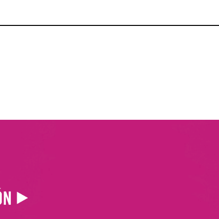
p
gram