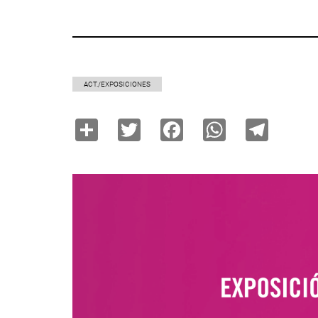
ACT./EXPOSICIONES
Share
Twitter
Facebook
WhatsAp
Tele