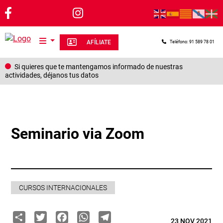
Pasar al contenido principal
AFÍLIATE
Teléfono: 91 589 78 01
Si quieres que te mantengamos informado de nuestras
actividades, déjanos tus datos
Seminario via Zoom
CURSOS INTERNACIONALES
Share
Twitter
Facebook
WhatsApp
Telegram
23 NOV 2021