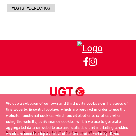
#LGTBI #DERECHOS
We use a selection of our own and third-party cookies on the pages of
this website: Essential cookies, which are required in order to use the
website; functional cookies, which provide better easy of use when
using the website; performance cookies, which we use to generate
aggregated data on website use and statistics; and marketing cookies,
Escuela Julián Besteiro de UGT. C/ Azcona, 53 - 28028 Madrid.
which are used to display relevant content and advertising. If you