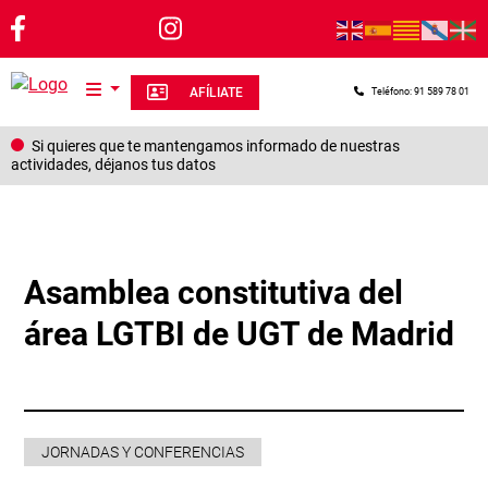
Pasar al contenido principal
AFÍLIATE
Teléfono: 91 589 78 01
Si quieres que te mantengamos informado de nuestras
actividades, déjanos tus datos
Asamblea constitutiva del
área LGTBI de UGT de Madrid
JORNADAS Y CONFERENCIAS