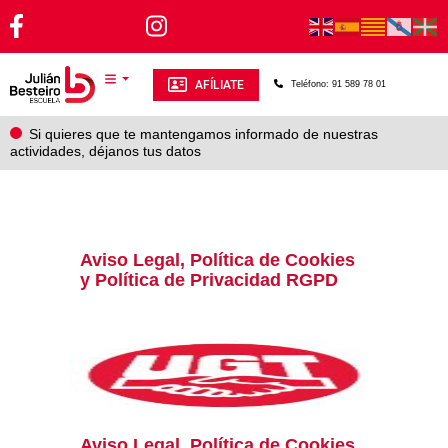
Pasar al contenido principal
AFÍLIATE
Teléfono: 91 589 78 01
Si quieres que te mantengamos informado de nuestras
actividades, déjanos tus datos
Aviso Legal, Política de Cookies
y Política de Privacidad RGPD
Aviso Legal, Política de Cookies