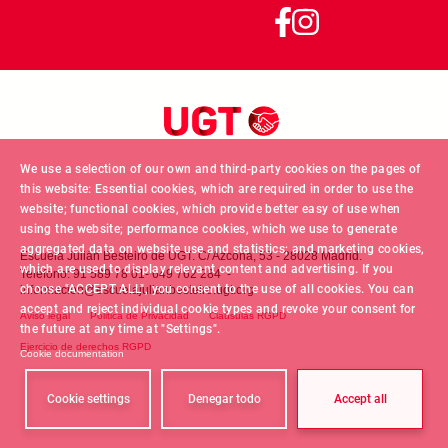
We use a selection of our own and third-party cookies on the pages of
this website: Essential cookies, which are required in order to use the
website; functional cookies, which provide better easy of use when
using the website; performance cookies, which we use to generate
aggregated data on website use and statistics; and marketing cookies,
Escuela Julián Besteiro de UGT. C/ Azcona, 53 - 28028 Madrid.
which are used to display relevant content and advertising. If you
Teléfono: 91 589 78 01- 649 762 284 -
choose "ACCEPT ALL", you consent to the use of all cookies. You can
informacion@escuelajulianbesteiro.ugt.org
FOOTER MENU
accept and reject individual cookie types and revoke your consent for
Aviso legal
Politica de Privacidad
Claúsulas RGPD
the future at any time at "Settings".
Ejercicio de derechos RGPD
Cookie documentation
Cookie settings
Denegar todo
Accept all