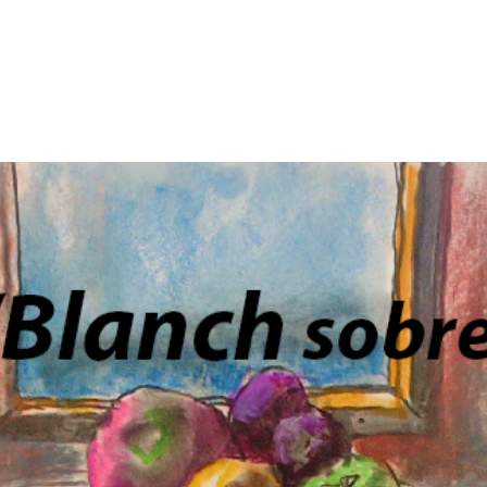
p
gram