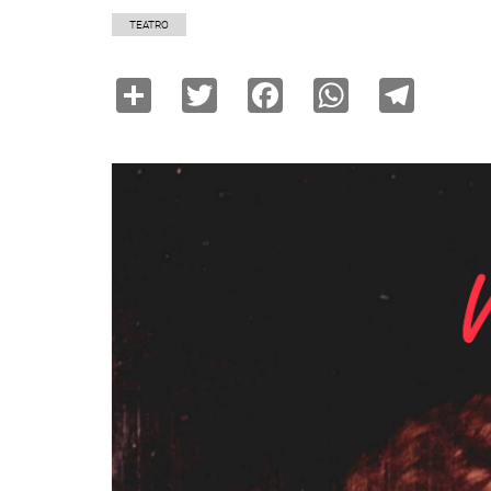
TEATRO
Share
Twitter
Facebook
WhatsAp
Tele