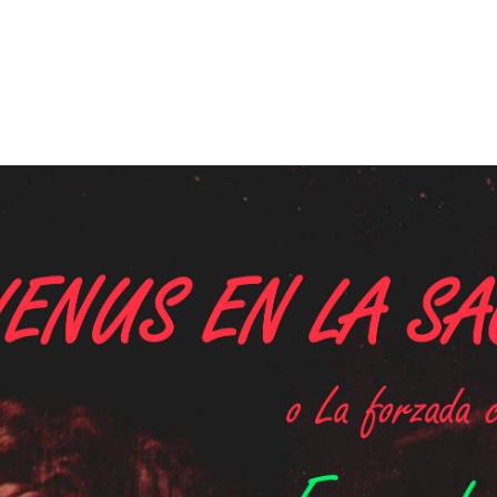
p
gram