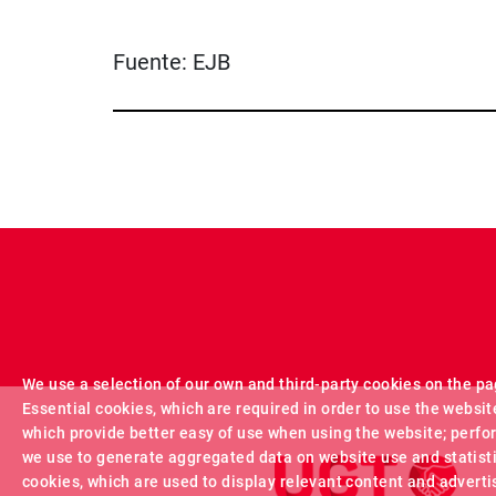
Fuente:
EJB
We use a selection of our own and third-party cookies on the pa
Essential cookies, which are required in order to use the websit
which provide better easy of use when using the website; perf
we use to generate aggregated data on website use and statist
cookies, which are used to display relevant content and adverti