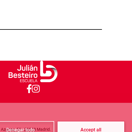
/ Azcona, 53 - 28028 Madrid.
Denegar todo
Accept all