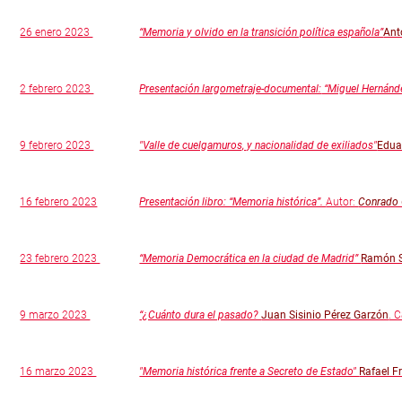
26 enero 2023
“Memoria y olvido en la transición política española”
Ant
2 febrero 2023
Presentación largometraje-documental:
“Miguel Hernánd
9 febrero 2023
"Valle de cuelgamuros, y nacionalidad de exiliados"
Edua
16 febrero 2023
Presentación libro: “Memoria histórica”.
Autor:
Conrado
23 febrero 2023
“Memoria Democrática en la ciudad de Madrid”
Ramón S
9 marzo 2023
“¿Cuánto dura el pasado?
Juan Sisinio Pérez Garzón
. 
16 marzo 2023
"Memoria histórica frente a Secreto de Estado"
Rafael F