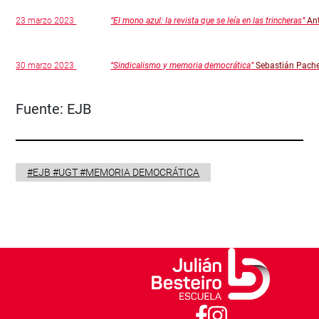
23 marzo 2023
“El mono azul: la revista que se leía en las trincheras”
An
30 marzo 2023
“Sindicalismo y memoria democrática”
Sebastián Pach
Fuente:
EJB
#EJB #UGT #MEMORIA DEMOCRÁTICA