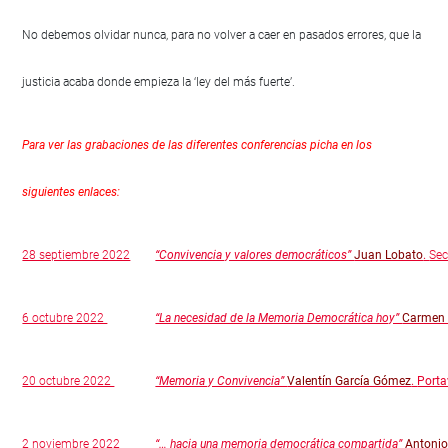
No debemos olvidar nunca, para no volver a caer en pasados errores, que la
justicia acaba donde empieza la ‘ley del más fuerte’.
Para ver las grabaciones de las diferentes conferencias picha en los
siguientes enlaces:
28 septiembre 2022
“Convivencia y valores democráticos”
Juan Lobato
.
Sec
6 octubre 2022
“La necesidad de la Memoria Democrática hoy”
Carmen 
20 octubre 2022
“Memoria y Convivencia”
Valentín García Gómez
.
Porta
2 noviembre 2022
“… hacia una memoria democrática compartida”
Antonio