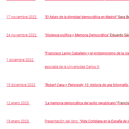
17 noviembre 2022
“El futuro de la dignidad democrática en Madrid”
Sara B
24 noviembre 2022
“Violencia política y Memoria Democrática”
Eduardo Sán
“Francisco Largo Caballero y el protagonismo de la c
1 diciembre 2022
asociada de la Universidad Carlos III
15 diciembre 2022
“Robert Capa y Peironcely 10: historia de una fotografía
12 enero 2023
"La memoria democrática del exilio republicano”
Franci
19 enero 2023
Presentación del libro:
“Vida Cotidiana en la España de 