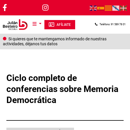
Pasar al contenido principal
AFÍLIATE
Teléfono: 91 589 78 01
Si quieres que te mantengamos informado de nuestras
actividades, déjanos tus datos
Ciclo completo de
conferencias sobre Memoria
Democrática