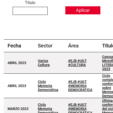
Título
Fecha
Sector
Área
Títul
Concu
Varios
#EJB #UGT
Microf
ABRIL 2023
Cultura
#CULTURA
LITER
2023
Ciclo
compl
Ciclo
#EJB #UGT
confer
ABRIL 2023
Memoria
#MEMORIA
sobre
Democrática
DEMOCRÁTICA
Memor
Democ
Última
Ciclo
#EJB #UGT
confer
MARZO 2023
Memoria
#MEMORIA
del cic
Democrática
DEMOCRÁTICA
Memor