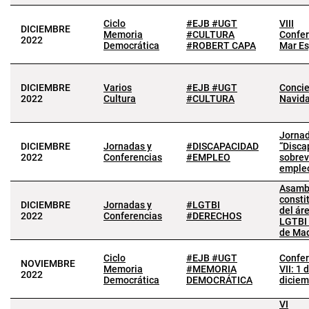
Ciclo
#EJB #UGT
VIII
DICIEMBRE
Memoria
#CULTURA
Confer
2022
Democrática
#ROBERT CAPA
Mar Es
DICIEMBRE
Varios
#EJB #UGT
Concie
2022
Cultura
#CULTURA
Navid
Jorna
DICIEMBRE
Jornadas y
#DISCAPACIDAD
“Disca
2022
Conferencias
#EMPLEO
sobrev
emple
Asamb
consti
DICIEMBRE
Jornadas y
#LGTBI
del ár
2022
Conferencias
#DERECHOS
LGTBI
de Mad
Ciclo
#EJB #UGT
Confer
NOVIEMBRE
Memoria
#MEMORIA
VII: 1 
2022
Democrática
DEMOCRÁTICA
diciem
VI