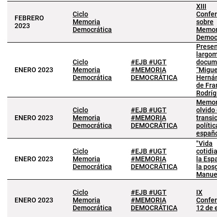
XIII
Ciclo
Confer
FEBRERO
Memoria
sobre
2023
Democrática
Memor
Democ
Presen
largom
Ciclo
#EJB #UGT
docum
ENERO 2023
Memoria
#MEMORIA
“Migue
Democrática
DEMOCRÁTICA
Herná
de Fra
Rodríg
Memor
Ciclo
#EJB #UGT
olvido 
ENERO 2023
Memoria
#MEMORIA
transi
Democrática
DEMOCRÁTICA
polític
españ
"Vida
Ciclo
#EJB #UGT
cotidi
ENERO 2023
Memoria
#MEMORIA
la Esp
Democrática
DEMOCRÁTICA
la pos
Manuel
Ciclo
#EJB #UGT
IX
ENERO 2023
Memoria
#MEMORIA
Confer
Democrática
DEMOCRÁTICA
12 de 