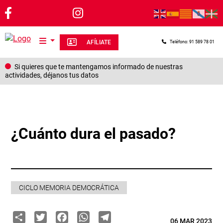
Pasar al contenido principal
AFÍLIATE
Teléfono: 91 589 78 01
Si quieres que te mantengamos informado de nuestras
actividades, déjanos tus datos
¿Cuánto dura el pasado?
CICLO MEMORIA DEMOCRÁTICA
Share
Twitter
Facebook
WhatsApp
Telegram
06 MAR 2023