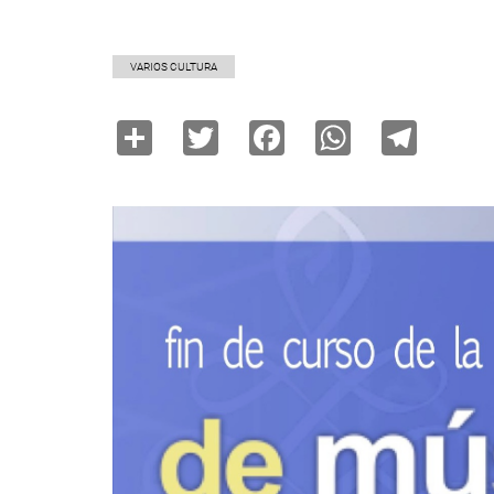
VARIOS CULTURA
Share
Twitter
Facebook
WhatsAp
Tele