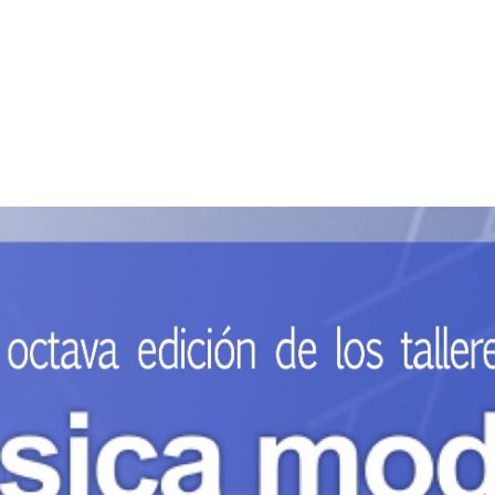
p
gram