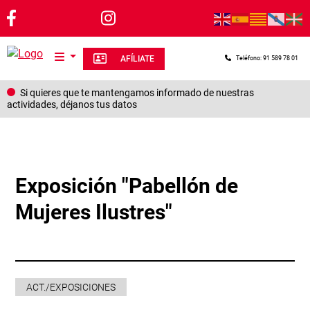
Pasar al contenido principal
AFÍLIATE
Teléfono: 91 589 78 01
Si quieres que te mantengamos informado de nuestras
actividades, déjanos tus datos
Exposición "Pabellón de
Mujeres Ilustres"
ACT./EXPOSICIONES