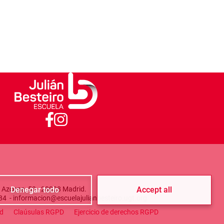
/ Azcona, 53 - 28028 Madrid.
Denegar todo
Accept all
84 - informacion@escuelajulianbesteiro.ugt.org
enu
ad
Claúsulas RGPD
Ejercicio de derechos RGPD