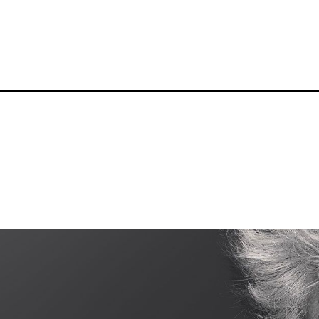
p
gram