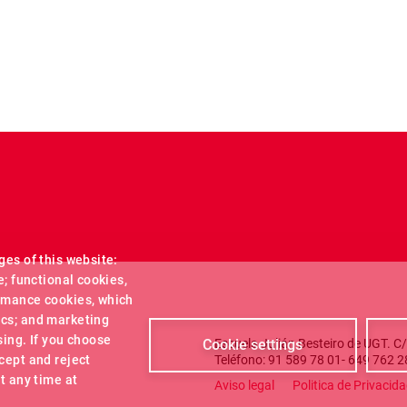
ges of this website:
e; functional cookies,
ormance cookies, which
ics; and marketing
sing. If you choose
Escuela Julián Besteiro de UGT. C
Cookie settings
Teléfono: 91 589 78 01- 649 762 2
cept and reject
Footer m
t any time at
Aviso legal
Politica de Privacid