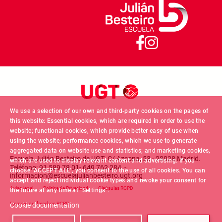
We use a selection of our own and third-party cookies on the pages of
this website: Essential cookies, which are required in order to use the
website; functional cookies, which provide better easy of use when
using the website; performance cookies, which we use to generate
aggregated data on website use and statistics; and marketing cookies,
Escuela Julián Besteiro de UGT. C/ Azcona, 53 - 28028 Madrid.
which are used to display relevant content and advertising. If you
Teléfono: 91 589 78 01- 649 762 284 -
choose "ACCEPT ALL", you consent to the use of all cookies. You can
informacion@escuelajulianbesteiro.ugt.org
accept and reject individual cookie types and revoke your consent for
Footer menu
Aviso legal
Politica de Privacidad
Claúsulas RGPD
the future at any time at "Settings".
Ejercicio de derechos RGPD
Cookie documentation