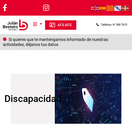
Pasar al contenido principal
AFÍLIATE
Teléfono: 91 589 78 01
Si quieres que te mantengamos informado de nuestras
actividades, déjanos tus datos
Discapacidad