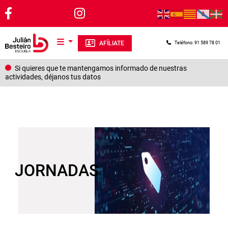
Pasar al contenido principal
AFÍLIATE
Teléfono: 91 589 78 01
Si quieres que te mantengamos informado de nuestras
actividades, déjanos tus datos
JORNADAS