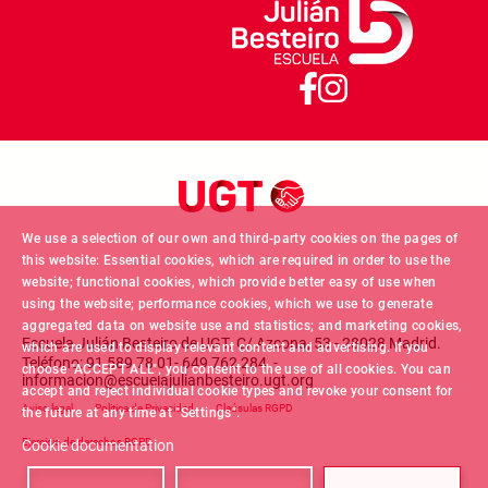
We use a selection of our own and third-party cookies on the pages of
this website: Essential cookies, which are required in order to use the
website; functional cookies, which provide better easy of use when
using the website; performance cookies, which we use to generate
aggregated data on website use and statistics; and marketing cookies,
Escuela Julián Besteiro de UGT. C/ Azcona, 53 - 28028 Madrid.
which are used to display relevant content and advertising. If you
Teléfono: 91 589 78 01- 649 762 284 -
choose "ACCEPT ALL", you consent to the use of all cookies. You can
informacion@escuelajulianbesteiro.ugt.org
accept and reject individual cookie types and revoke your consent for
Footer menu
Aviso legal
Politica de Privacidad
Claúsulas RGPD
the future at any time at "Settings".
Ejercicio de derechos RGPD
Cookie documentation