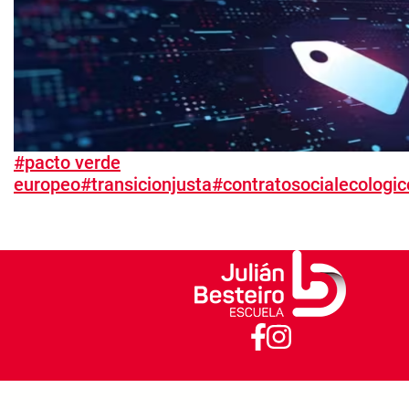
#pacto verde
europeo#transicionjusta#contratosocialecologic