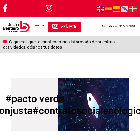
Pasar al contenido principal
AFÍLIATE
Teléfono: 91 589 78 01
Si quieres que te mantengamos informado de nuestras
actividades, déjanos tus datos
#pacto verde
onjusta#contratosocialecologi