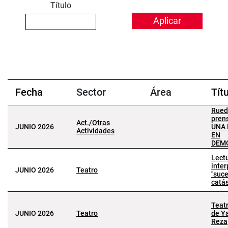
Título
Fecha
Sector
Área
Tít
Rued
pren
Act./Otras
JUNIO 2026
UNA
Actividades
EN
DEM
Lect
inte
JUNIO 2026
Teatro
"suc
catás
Teat
JUNIO 2026
Teatro
de Y
Reza