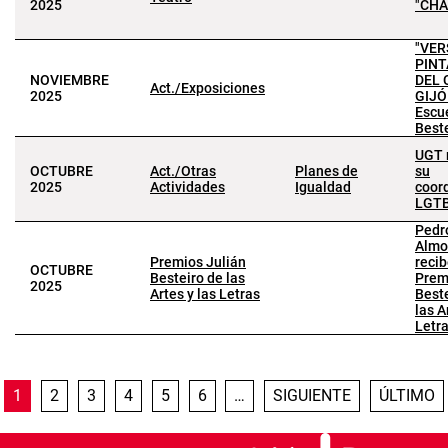
2025
"CHA
"VER
PIN
NOVIEMBRE
DEL 
Act./Exposiciones
2025
GIJÓN
Escu
Best
UGT 
OCTUBRE
Act./Otras
Planes de
su
2025
Actividades
Igualdad
coor
LGTB
Pedr
Almo
Premios Julián
recib
OCTUBRE
Besteiro de las
Prem
2025
Artes y las Letras
Best
las A
Letr
Paginación
PÁGINA ACTUAL
PÁGINA
PÁGINA
PÁGINA
PÁGINA
PÁGINA
SIGUIENTE PÁGINA
ÚLTIMA 
1
2
3
4
5
6
…
SIGUIENTE
ÚLTIMO