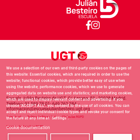
We use a selection of our own and third-party cookies on the pages of
this website: Essential cookies, which are required in order to use the
website; functional cookies, which provide better easy of use when
using the website; performance cookies, which we use to generate
aggregated data on website use and statistics; and marketing cookies,
Escuela Julián Besteiro de UGT. C/ Azcona, 53 - 28028 Madrid.
which are used to display relevant content and advertising. If you
Teléfono: 91 589 78 01- 649 762 284 -
choose "ACCEPT ALL", you consent to the use of all cookies. You can
informacion@escuelajulianbesteiro.ugt.org
accept and reject individual cookie types and revoke your consent for
Footer menu
Aviso legal
Politica de Privacidad
Claúsulas RGPD
the future at any time at "Settings".
Ejercicio de derechos RGPD
Cookie documentation