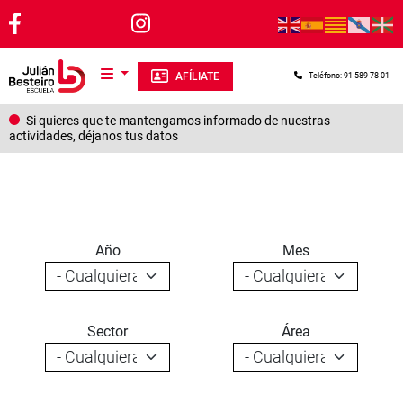
Pasar al contenido principal
AFÍLIATE
Teléfono: 91 589 78 01
Si quieres que te mantengamos informado de nuestras
actividades, déjanos tus datos
Año
Mes
Sector
Área