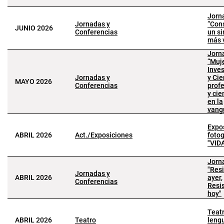
Jorn
Jornadas y
“Con
JUNIO 2026
Conferencias
un si
más 
Jorn
“Muj
Inve
Jornadas y
y Cie
MAYO 2026
Conferencias
prof
y cie
en la
vang
Expo
ABRIL 2026
Act./Exposiciones
fotog
"VID
Jorn
"Res
Jornadas y
ABRIL 2026
ayer,
Conferencias
Resi
hoy"
Teatr
ABRIL 2026
Teatro
leng