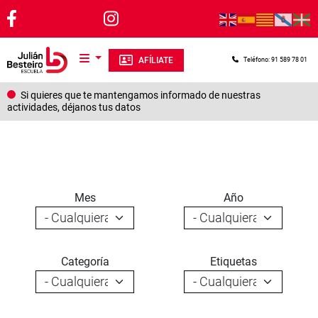
Pasar al contenido principal
AFÍLIATE
Teléfono: 91 589 78 01
Si quieres que te mantengamos informado de nuestras
actividades, déjanos tus datos
Mes
Año
Categoría
Etiquetas