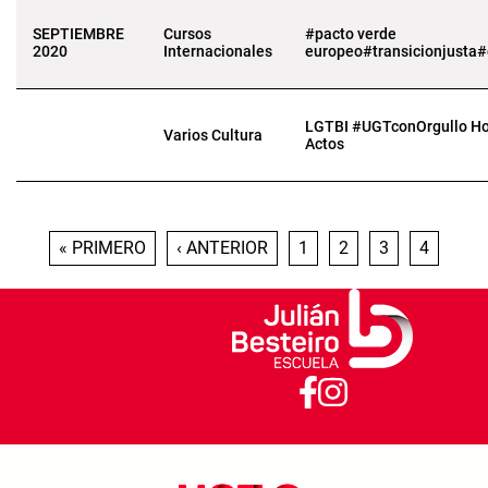
SEPTIEMBRE
Cursos
#pacto verde
2020
Internacionales
europeo#transicionjusta#
LGTBI #UGTconOrgullo Ho
Varios Cultura
Actos
Paginación
PRIMERA PÁGINA
PÁGINA ANTERIOR
PÁGINA
PÁGINA
PÁGINA
PÁGINA
« PRIMERO
‹ ANTERIOR
1
2
3
4