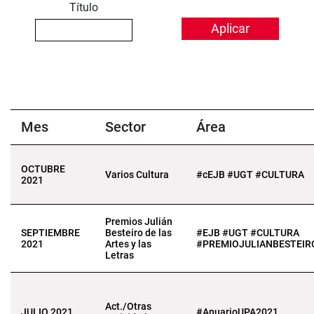
Título
Mes
Sector
Área
OCTUBRE
Varios Cultura
#cEJB #UGT #CULTURA
2021
Premios Julián
SEPTIEMBRE
Besteiro de las
#EJB #UGT #CULTURA
2021
Artes y las
#PREMIOJULIANBESTEIR
Letras
Act./Otras
JULIO 2021
#AnuarioUPA2021