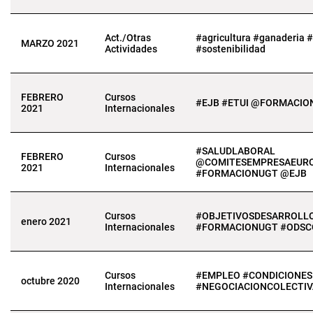
Act./Otras
#agricultura #ganaderia 
MARZO 2021
Actividades
#sostenibilidad
FEBRERO
Cursos
#EJB #ETUI @FORMACIO
2021
Internacionales
#SALUDLABORAL
FEBRERO
Cursos
@COMITESEMPRESAEUR
2021
Internacionales
#FORMACIONUGT @EJB
Cursos
#OBJETIVOSDESARROLL
enero 2021
Internacionales
#FORMACIONUGT #ODSC
Cursos
#EMPLEO #CONDICIONE
octubre 2020
Internacionales
#NEGOCIACIONCOLECTIV